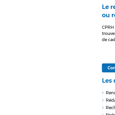
Le r
ou r
CPRH p
trouve
de cad
Con
Les 
Renc
Réda
Rech