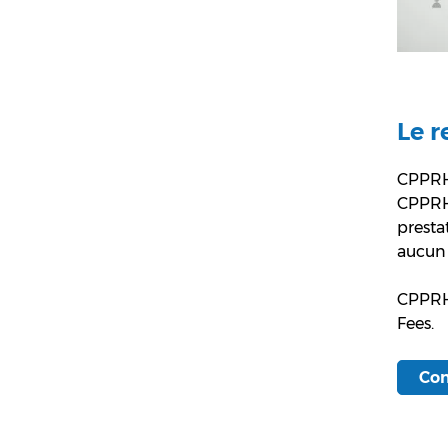
Le r
CPPRH
CPPRH 
presta
aucun 
CPPRH 
Fees.
Con